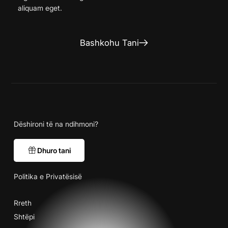
aliquam eget.
Bashkohu Tani
Dëshironi të na ndihmoni?
Dhuro tani
Politika e Privatësisë
Rreth
Shtëpi