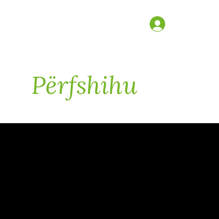
Përfshihu