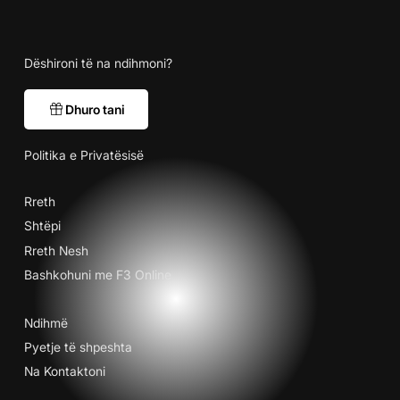
Dëshironi të na ndihmoni?
Dhuro tani
Politika e Privatësisë
Rreth
Shtëpi
Rreth Nesh
Bashkohuni me F3 Online
Ndihmë
Pyetje të shpeshta
Na Kontaktoni