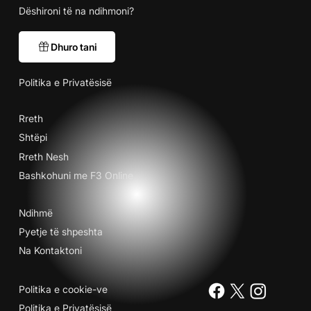
Dëshironi të na ndihmoni?
Dhuro tani
Politika e Privatësisë
Rreth
Shtëpi
Rreth Nesh
Bashkohuni me F3 Online
Ndihmë
Pyetje të shpeshta
Na Kontaktoni
Politika e cookie-ve
Politika e Privatësisë