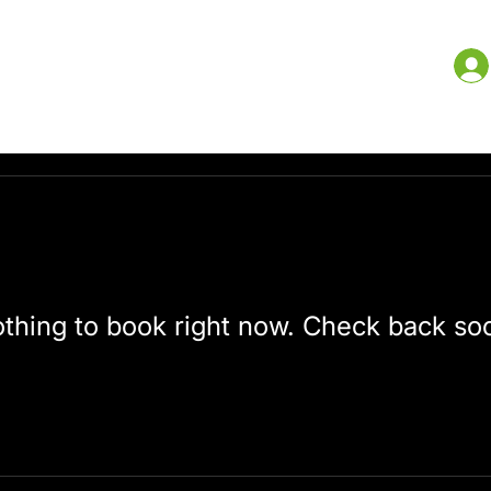
Çfarë bëjmë ne
Burimet
Dyqan
Më shumë
thing to book right now. Check back so