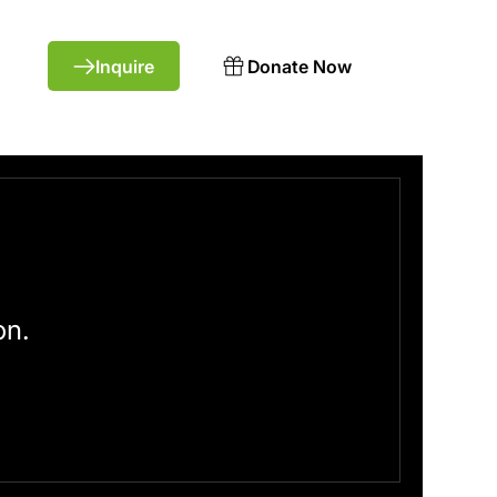
Inquire
Donate Now
on.